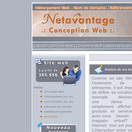
Analyse de vos be
Comme un site We
l’extension de v
entreprise, il est imp
Inclus
une page web
de définir sa vocatio
exemple, désirez
hébergement (un an)
une vitrine 
nom domaine (un an)
simplement affiche
adresses de courriel
produits et servic
statistiques gratuites
avez-vous besoin
plus d'info
magasin virtuel?
Internet, tout est pos
L’interaction entre v